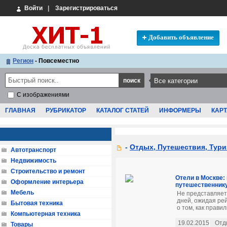
Войти
|
Зарегистрироваться
Добавить объявление
Регион
- Повсеместно
С изображениями
ГЛАВНАЯ
РУБРИКАТОР
КАТАЛОГ СТАТЕЙ
ИНФОРМЕРЫ
КАРТ
-
Отдых, Путешествия, Тури
Автотранспорт
Недвижимость
Строительство и ремонт
Отели в Москве:
Оформление интерьера
путешественник
Мебель
Не представляете
дней, ожидая ре
Бытовая техника
о том, как прави
Компьютерная техника
19.02.2015
Отд
Товары