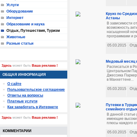
Услуги
Оборудование
Круиз по Средиз
Интернет
Астаны
В зависимости о
Образование и наука
возможность акт
Отдых, Путешествия, Туризм
насыщенной ночно
программами и р
Животные
Разные статьи
05.03.2015
Отд
Медовый месяц 
Здесь
может быть
Ваша реклама !
Расписаться в Ро
Центральном Пар
ОБЩАЯ ИНФОРМАЦИЯ
Джессика Паркер
в Манхеттене...
О сайте
05.03.2015
Отд
Пользовательское соглашение
Ответы на вопросы
Платные услуги
Путевки в Турци
Как заработать в Интернете
семейного отды
В данной статье
Здесь
может быть
Ваша реклама !
имеющие высокий
плюсы каждого о
КОММЕНТАРИИ
05.03.2015
Отд