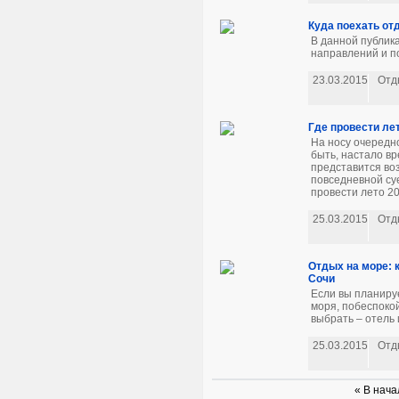
Куда поехать от
В данной публик
направлений и по
23.03.2015
Отд
Где провести лет
На носу очередн
быть, настало вр
представится во
повседневной суе
провести лето 20
25.03.2015
Отд
Отдых на море: к
Сочи
Если вы планиру
моря, побеспоко
выбрать – отель 
25.03.2015
Отд
« В нача