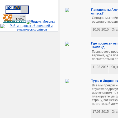
Пансионаты Алу
отпуск?
Сегодня мы побес
решили отправить
10.03.2015
Отд
Где провести отп
Таиланд
Планируете пров
вариант, куда по
посмотреть на с
11.03.2015
Отд
Туры в Индию: в
Все мы прекрасно
случаях подразу
исключением не 
планируете увид
страну, вот неск
подготовкой доку
17.03.2015
Отд