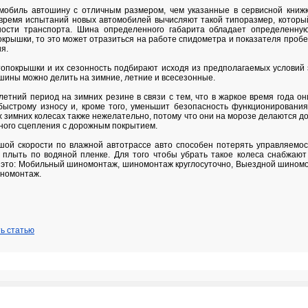
мобиль автошину с отличным размером, чем указанные в сервисной книжке|к
время испытаний новых автомобилей вычисляют такой типоразмер, которы
ности транспорта. Шина определенного габарита обладает определенную
крышки, то это может отразиться на работе спидометра и показателя пробе
я.
топокрышки и их сезонность подбирают исходя из предполагаемых условий 
шины можно делить на зимние, летние и всесезонные.
летний период на зимних резине в связи с тем, что в жаркое время года о
 быстрому износу и, кроме того, уменьшит безопасность функционировани
 зимних колесах также нежелательно, потому что они на морозе делаются д
чного сцепления с дорожным покрытием.
ой скорости по влажной автотрассе авто способен потерять управляемост
 плыть по водяной пленке. Для того чтобы убрать такое колеса снабжаю
это: Мобильный шиномонтаж, шиномонтаж круглосуточно, Выездной шиномо
иномонтаж.
ь статью