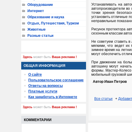
Устанавливать на авто
Оборудование
автопроизводители во 
Интернет
точки зрения безопас
установить отличные по
Образование и наука
неправильные показани
Отдых, Путешествия, Туризм
Рисунок протектора ав
Животные
сезонным классам авто
Разные статьи
Не советуем ставить в 
мягкими, что ведет их
зимнее время на летних
могут обеспечить отли
Здесь
может быть
Ваша реклама !
При движении на больш
ОБЩАЯ ИНФОРМАЦИЯ
автошину могут начать
формы. Мастер-Колесо 
О сайте
мобильный грузовой ш
Пользовательское соглашение
Автор Иван Петров
Ответы на вопросы
Платные услуги
Как заработать в Интернете
Все статьи
+
Добавит
Здесь
может быть
Ваша реклама !
КОММЕНТАРИИ