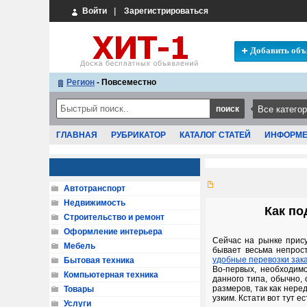
Войти
|
Зарегистрироваться
Добавить объ
Регион
- Повсеместно
ГЛАВНАЯ
РУБРИКАТОР
КАТАЛОГ СТАТЕЙ
ИНФОРМ
Автотранспорт
Недвижимость
Как по
Строительство и ремонт
Оформление интерьера
Сейчас на рынке прис
Мебель
бывает весьма непрост
удобные перевозки зака
Бытовая техника
Во-первых, необходим
Компьютерная техника
данного типа, обычно,
размеров, так как нер
Товары
узким. Кстати вот тут е
Услуги