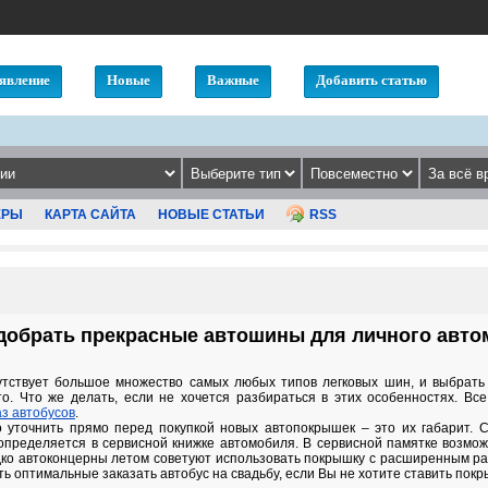
явление
Новые
Важные
Добавить статью
ЕРЫ
КАРТА САЙТА
НОВЫЕ СТАТЬИ
RSS
добрать прекрасные автошины для личного авт
утствует большое множество самых любых типов легковых шин, и выбрать 
о. Что же делать, если не хочется разбираться в этих особенностях. Все
з автобусов
.
о уточнить прямо перед покупкой новых автопокрышек – это их габарит. 
 определяется в сервисной книжке автомобиля. В сервисной памятке возмож
едко автоконцерны летом советуют использовать покрышку с расширенным раз
сть оптимальные заказать автобус на свадьбу, если Вы не хотите ставить покр