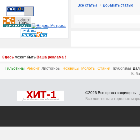
Все статьи
+
Добавить статью
Здесь
может быть
Ваша реклама !
Гильотины
Ремонт
Листогибы
Ножницы
Молоты
Станки
Трубогибы
Вал
Каба
©2026 Все права защищены.
Все логотипы и торговые мар