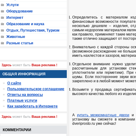
Услуги
Оборудование
Определитесь с материалом изд
Интернет
финансовые возможности покупател
Образование и наука
несколько дешевле – изделия, от
самым недорогим материалом являет
Отдых, Путешествия, Туризм
как правило, применяют такие матер
Животные
также отлично защищают от посторо
Разные статьи
Внимательно с каждой стороны ос
(возможное расхождение не больше 
иметь нахлестов и зазоров, материа
Отдельное внимание нужно уделит
Здесь
может быть
Ваша реклама !
рассчитанным для установки стек
уплотнители или герметики). При
ОБЩАЯ ИНФОРМАЦИЯ
шумы. Если посторонние звуки все
закреплено и в любой момент может
О сайте
Пользовательское соглашение
Возьмите у продавца сертификаты
высокого качества любого из издели
Ответы на вопросы
Платные услуги
Как заработать в Интернете
А
купить межкомнатные двери
Здесь
может быть
Ваша реклама !
установку вы сможете в компании 
dveriprosto.ru уже сейчас!
КОММЕНТАРИИ