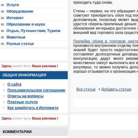
приходить туда снова.
Услуги
Стены – первое, на что обращают 
Оборудование
советуют приобретать обои под пок
Интернет
долговечным, поскольку может вы
удастся сберечь приличные деньги:
Образование и наука
обновления интерьера достаточно п
Отдых, Путешествия, Туризм
внешний вид торгового зала сущест
Животные
Поклейка обоев в торговом цент
Разные статьи
произвести внутреннюю отделку пом
знаний будет просто недостаточн
составляют долгосрочные договор
консультации, дадут много реко
качественно смогут выполнить все 
Здесь
может быть
Ваша реклама !
регулярно, то можно получить доп
хорошо отзываются о организации «
ОБЩАЯ ИНФОРМАЦИЯ
О сайте
Все статьи
+
Добавить статью
Пользовательское соглашение
Ответы на вопросы
Платные услуги
Как заработать в Интернете
Здесь
может быть
Ваша реклама !
КОММЕНТАРИИ