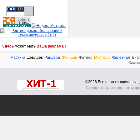
Здесь
может быть
Ваша реклама !
Мастика
Девушек
Райдера
Женщин
Фитнес
Мастера
Железная
Биб
Класс
©2026 Все права защищены.
Все логотипы и торговые мар