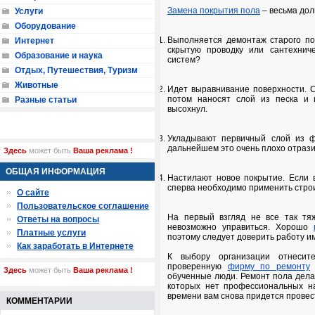
Замена покрытия пола
– весьма дол
Услуги
Оборудование
Выполняется демонтаж старого по
Интернет
скрытую проводку или сантехнич
Образование и наука
систем?
Отдых, Путешествия, Туризм
Животные
Идет выравнивание поверхности. С 
потом наносят слой из песка и 
Разные статьи
высохнул.
Укладывают первичный слой из ф
дальнейшем это очень плохо отрази
Здесь
может быть
Ваша реклама !
ОБЩАЯ ИНФОРМАЦИЯ
Настилают новое покрытие. Если в
сперва необходимо применить стро
О сайте
Пользовательское соглашение
На первый взгляд не все так тяж
Ответы на вопросы
невозможно управиться. Хорошо
Платные услуги
поэтому следует доверить работу им
Как заработать в Интернете
К выбору организации отнесит
проверенную
фирму по ремонту
Здесь
может быть
Ваша реклама !
обученные люди. Ремонт пола делаю
которых нет профессиональных на
времени вам снова придется прове
КОММЕНТАРИИ