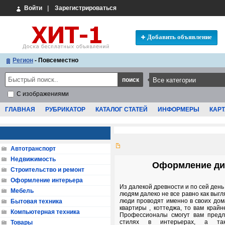
Войти
|
Зарегистрироваться
Добавить объявление
Регион
- Повсеместно
С изображениями
ГЛАВНАЯ
РУБРИКАТОР
КАТАЛОГ СТАТЕЙ
ИНФОРМЕРЫ
КАРТ
Автотранспорт
Недвижимость
Оформление диз
Строительство и ремонт
Оформление интерьера
Из далекой древности и по сей день
Мебель
людям далеко не все равно как выг
люди проводят именно в своих дом
Бытовая техника
квартиры , коттеджа, то вам крайн
Компьютерная техника
Профессионалы смогут вам пред
стилях в интерьерах, а т
Товары