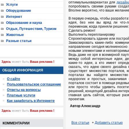
оптимальныхвариантах для
дизайн
Услуги
попробовать своими руками создат
Вполне вероятно, что ваше желание
Оборудование
Интернет
В первую очередь, чтобы разработа
идея, без нее вы вряд ли что-
Образование и наука
переменам, когда приняли решение:
Отдых, Путешествия, Туризм
Сделать ремонт
Выполнить перепланировку
Животные
Спроектировать здание или постро
Разные статьи
Замаскировать какие-либо коммуни
направление сегодня молниеносно р
новыми элементами и неповторимы
Ведь даже не зря в всемирной паут
между собой интересные идеи, де
Здесь
может быть
Ваша реклама !
какие-то идеи, а кто имеет опре
сказать, что идею своего дизайна
ОБЩАЯ ИНФОРМАЦИЯ
существует множество порталов, 
порталах вы найдете множество
О сайте
недорогих и простых, заканчивая
порталов состоит в помощи рядовы
Пользовательское соглашение
или просто чтобы удивить посети
Ответы на вопросы
решений, концепций дизайна интерь
главная цель сайтов, которые ра
Платные услуги
проектам.
Как заработать в Интернете
Автор Александр
Здесь
может быть
Ваша реклама !
Все статьи
+
Добавить статью
КОММЕНТАРИИ