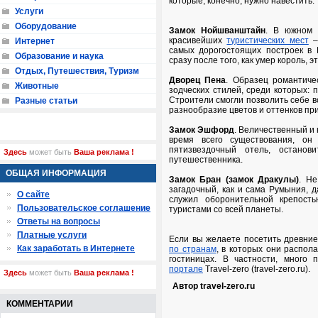
которые, конечно, нужно навестить:
Услуги
Оборудование
Замок Нойшванштайн
. В южном 
красивейших
туристических мест
–
Интернет
самых дорогостоящих построек в Е
Образование и наука
сразу после того, как умер король, 
Отдых, Путешествия, Туризм
Дворец Пена
. Образец романтиче
Животные
зодческих стилей, среди которых: 
Строители смогли позволить себе во
Разные статьи
разнообразие цветов и оттенков при
Замок Эшфорд
. Величественный и 
время всего существования, он
пятизвездочный отель, останов
Здесь
может быть
Ваша реклама !
путешественника.
ОБЩАЯ ИНФОРМАЦИЯ
Замок Бран (замок Дракулы)
. Не
загадочный, как и сама Румыния, 
О сайте
служил оборонительной крепост
Пользовательское соглашение
туристами со всей планеты.
Ответы на вопросы
Платные услуги
Если вы желаете посетить древни
Как заработать в Интернете
по странам
, в которых они распол
гостиницах. В частности, мног
портале
Travel-zero (travel-zero.ru).
Здесь
может быть
Ваша реклама !
Автор travel-zero.ru
КОММЕНТАРИИ