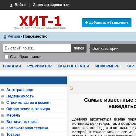
Войти
|
Зарегистрироваться
Добавить объявление
Регион
- Повсеместно
С изображениями
ГЛАВНАЯ
РУБРИКАТОР
КАТАЛОГ СТАТЕЙ
ИНФОРМЕРЫ
КАРТ
Автотранспорт
Недвижимость
Самые известные 
Строительство и ремонт
наведать
Оформление интерьера
Мебель
Древняя архитектура всегда пор
Бытовая техника
истинных ценителей, так и обыкно
заняли замки, ведь это не только си
Компьютерная техника
историй. К сожалению, не все из 
Товары