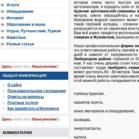
которая очень часто быстро ра
Услуги
артезианскую, и оградить себя от 
бурение артезианской скважины
Оборудование
метров, смело обращайтесь в н
Интернет
Жуковском водный горизонт может 
такой глубокий колодец - сложно
Образование и наука
разрушается из-за характера конст
Отдых, Путешествия, Туризм
Вам всё равно придётся воспользо
скважин в Жуковском,
Балашихе и
Животные
Разные статьи
Наша профессиональная
фирма по
эту ответственную работу, причём в 
дней и зависит от загруженност
Люберецком районе
глубиной от 5
нам. У нас очень дёшево стоит по
Здесь
может быть
Ваша реклама !
составляет труда
пробурить скваж
может достигать 60 - 80 метров. Так
ОБЩАЯ ИНФОРМАЦИЯ
время очень многих заинтересовал
этой важной работы складывается и
О сайте
Пользовательское соглашение
глубина бурения,
Ответы на вопросы
характер грунта,
Платные услуги
Как заработать в Интернете
износ материала и оборудования,
Здесь
может быть
Ваша реклама !
разведка,
энергозатраты,
КОММЕНТАРИИ
налоги,