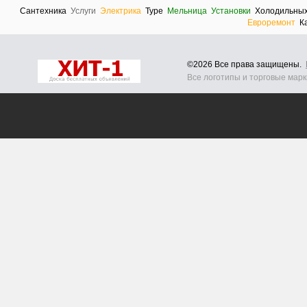
Сантехника
Услуги
Электрика
Type
Мельница
Установки
Холодильны
Евроремонт
К
©2026 Все права защищены.
Все логотипы и торговые мар