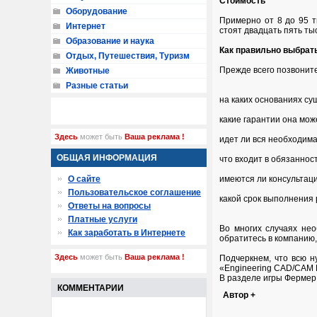
Стоимость
Оборудование
Примерно от 8 до 95 т
Интернет
стоят двадцать пять ты
Образование и наука
Как правильно выбрат
Отдых, Путешествия, Туризм
Прежде всего позвоните
Животные
Разные статьи
на каких основаниях су
какие гарантии она мож
Здесь
может быть
Ваша реклама !
идет ли вся необходима
ОБЩАЯ ИНФОРМАЦИЯ
что входит в обязаннос
О сайте
имеются ли консультаци
Пользовательское соглашение
какой срок выполнения 
Ответы на вопросы
Платные услуги
Во многих случаях нео
Как заработать в Интернете
обратитесь в компанию,
Здесь
может быть
Ваша реклама !
Подчеркнем, что всю 
«Engineering CAD/CAM Pr
В разделе игры Фермер
КОММЕНТАРИИ
Автор +