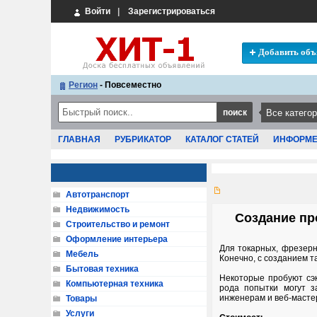
Войти
|
Зарегистрироваться
Добавить объ
Регион
- Повсеместно
ГЛАВНАЯ
РУБРИКАТОР
КАТАЛОГ СТАТЕЙ
ИНФОРМ
Автотранспорт
Недвижимость
Создание пр
Строительство и ремонт
Оформление интерьера
Для токарных, фрезер
Мебель
Конечно, с созданием т
Бытовая техника
Некоторые пробуют сэк
Компьютерная техника
рода попытки могут з
инженерам и веб-масте
Товары
Услуги