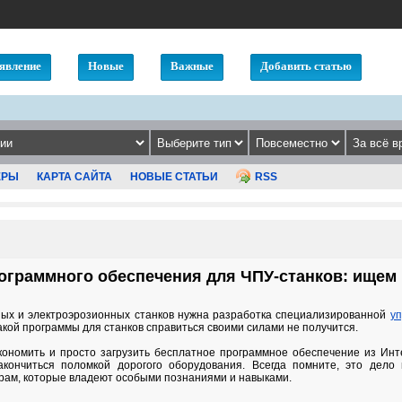
явление
Новые
Важные
Добавить статью
ЕРЫ
КАРТА САЙТА
НОВЫЕ СТАТЬИ
RSS
ограммного обеспечения для ЧПУ-станков: ищем
ных и электроэрозионных станков нужна разработка специализированной
у
акой программы для станков справиться своими силами не получится.
ономить и просто загрузить бесплатное программное обеспечение из Инт
акончиться поломкой дорогого оборудования. Всегда помните, это дело
рам, которые владеют особыми познаниями и навыками.