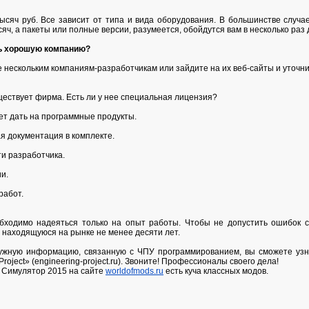
ысяч руб. Все зависит от типа и вида оборудования. В большинстве случ
сяч, а пакеты или полные версии, разумеется, обойдутся вам в несколько раз
ь хорошую компанию?
 нескольким компаниям-разработчикам или зайдите на их веб-сайты и уточни
ществует фирма. Есть ли у нее специальная лицензия?
ет дать на программные продукты.
я документация в комплекте.
ти разработчика.
и.
работ.
бходимо надеяться только на опыт работы. Чтобы не допустить ошибок с
 находящуюся на рынке не менее десяти лет.
нужную информацию, связанную с ЧПУ программированием, вы сможете узн
oject» (engineering-project.ru). Звоните! Профессионалы своего дела!
 Симулятор 2015 на сайте
worldofmods.ru
есть куча классных модов.