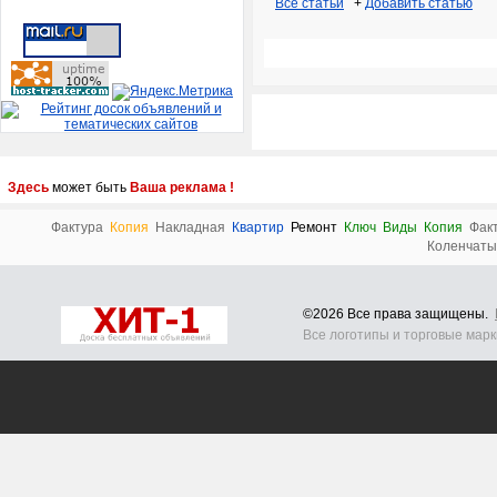
Все статьи
+
Добавить статью
Здесь
может быть
Ваша реклама !
Фактура
Копия
Накладная
Квартир
Ремонт
Ключ
Виды
Копия
Фак
Коленчаты
©2026 Все права защищены.
Все логотипы и торговые мар