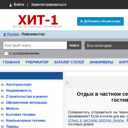
Войти
|
Зарегистрироваться
Добавить объявление
Регион
- Повсеместно
С изображениями
ГЛАВНАЯ
РУБРИКАТОР
КАТАЛОГ СТАТЕЙ
ИНФОРМЕРЫ
КАРТ
Автотранспорт
Недвижимость
Отдых в частном с
Строительство и ремонт
госте
Оформление интерьера
Мебель
Собираетесь отправиться на Черн
Бытовая техника
проживания? Если в отеле для вас 
отдых в частном секторе Анапы
. 
Компьютерная техника
гостевых домов.
Товары