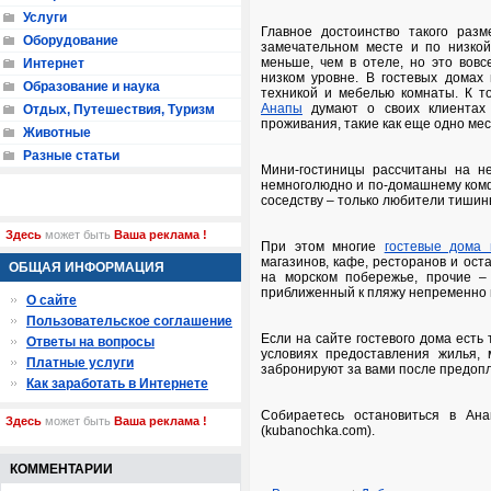
Услуги
Главное достоинство такого раз
Оборудование
замечательном месте и по низкой
меньше, чем в отеле, но это вовс
Интернет
низком уровне. В гостевых домах
Образование и наука
техникой и мебелью комнаты. К т
Анапы
думают о своих клиентах 
Отдых, Путешествия, Туризм
проживания, такие как еще одно мес
Животные
Разные статьи
Мини-гостиницы рассчитаны на не
немноголюдно и по-домашнему комф
соседству – только любители тишин
Здесь
может быть
Ваша реклама !
При этом многие
гостевые дома 
магазинов, кафе, ресторанов и ост
ОБЩАЯ ИНФОРМАЦИЯ
на морском побережье, прочие –
приближенный к пляжу непременно 
О сайте
Пользовательское соглашение
Если на сайте гостевого дома есть
Ответы на вопросы
условиях предоставления жилья, 
Платные услуги
забронируют за вами после предопл
Как заработать в Интернете
Собираетесь остановиться в Ан
Здесь
может быть
Ваша реклама !
(kubanochka.com).
КОММЕНТАРИИ