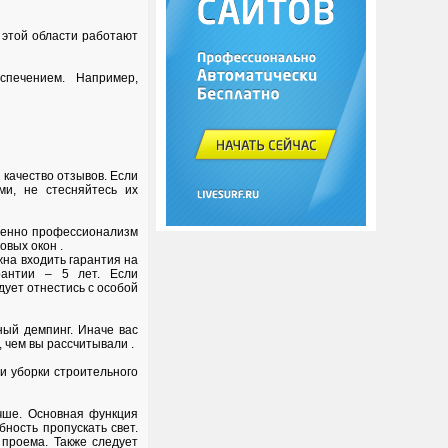
в этой области работают
спечением. Например,
 качество отзывов. Если
ми, не стесняйтесь их
Именно профессионализм
овых окон .
на входить гарантия на
рантии – 5 лет. Если
дует отнестись с особой
ный демпинг. Иначе вас
, чем вы рассчитывали .
и уборки строительного
чше. Основная функция
ность пропускать свет.
 проема. Также следует