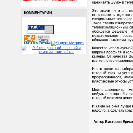
оценивать шумо- и теп
Это значит, что в в 
КОММЕНТАРИИ
стеклопакеты годятся 
специальные теплоизо
Такое стекло избирател
теплоизоляционным св
обойдется дешевле. Н
межстекольное простр
обладают высокими шум
Качество используемо
ширина профиля и коли
камеры. От качества ф
все теплоизоляционные
И что касается выбор
который «как ни устан
профессионалов, имею
пластиковые откосы ус
Можно сэкономить – мн
нибудь полгода обвал
который пожалел денег
И какие же окна лучше 
надолго, а сделать сра
Автор Виктория Ерис