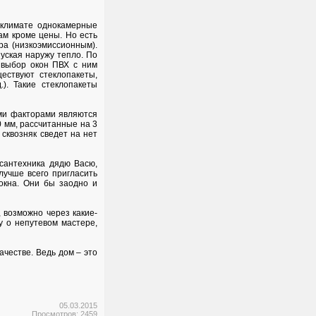
 климате однокамерные
ам кроме цены. Но есть
а (низкоэмиссионным).
пуская наружу тепло. По
 выбор окон ПВХ с ним
ествуют стеклопакеты,
). Такие стеклопакеты
ми факторами являются
 мм, рассчитанные на 3
сквозняк сведет на нет
сантехника дядю Васю,
лучше всего пригласить
окна. Они бы заодно и
 возможно через какие-
 о непутевом мастере,
ачестве. Ведь дом – это
05.03.2015
Просмотров: 2459