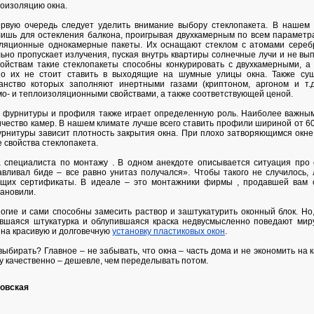
лоизоляцию окна.
первую очередь следует уделить внимание выбору стеклопакета. В нашем
лишь для остекления балкона, проигрывая двухкамерным по всем параметр
ляционные однокамерные пакеты. Их оснащают стеклом с атомами серебр
ьно пропускает излучения, пуская внутрь квартиры солнечные лучи и не вы
ойствам такие стеклопакеты способны конкурировать с двухкамерными, а
о их не стоит ставить в выходящие на шумные улицы окна. Также сущ
анство которых заполняют инертными газами (криптоном, аргоном и т.д.
о- и теплоизоляционными свойствами, а также соответствующей ценой.
й фурнитуры и профиля также играет определенную роль. Наиболее важны
чество камер. В нашем климате лучше всего ставить профили шириной от 60
урнитуры зависит плотность закрытия окна. При плохо затворяющимся окне 
 свойства стеклопакета.
а специалиста по монтажу . В одном анекдоте описывается ситуация про 
авливал биде – все равно унитаз получался». Чтобы такого не случилось, 
щих сертификаты. В идеале – это монтажники фирмы , продавшей вам 
тановили.
огие и сами способны замесить раствор и заштукатурить оконный блок. Но,
ившаяся штукатурка и облупившаяся краска недвусмысленно поведают миру
 на красивую и долговечную
установку пластиковых окон
.
выбирать? Главное – не забывать, что окна – часть дома и не экономить на к
зу качественно – дешевле, чем переделывать потом.
ковская