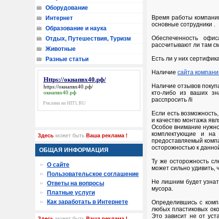
Оборудование
Время работы компании 
Интернет
основные сотрудники .
Образование и наука
Обеспеченность офис
Отдых, Путешествия, Туризм
рассчитывают ли там с
Животные
Есть ли у них сертифи
Разные статьи
Наличие
сайта компани
Https://окнапвх40.рф/
Наличие отзывов покупа
https://окнапвх40.рф/
окнапвх40.рф
кто-либо из ваших зн
расcпросить /li
Реклама на HIT1.RU
Если есть возможность
и качество монтажа явл
Особое внимание нужно
комплектующие и на 
Здесь
может быть
Ваша реклама !
предоставляемый компан
осторожностью к данно
ОБЩАЯ ИНФОРМАЦИЯ
Ту же осторожность сл
О сайте
может сильно удивить, 
Пользовательское соглашение
Не лишним будет узнат
Ответы на вопросы
мусора.
Платные услуги
Как заработать в Интернете
Определившись с комп
любых пластиковых око
Это зависит не от уст
Здесь
может быть
Ваша реклама !