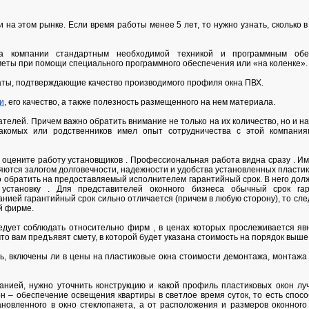
на этом рынке. Если время работы менее 5 лет, то нужно узнать, сколько 
а компании стандартным необходимой техникой и программным обе
меты при помощи специального программного обеспечения или «на коленке».
каты, подтверждающие качество производимого профиля окна ПВХ.
и
, его качество, а также полезность размещенного на нем материала.
телей. Причем важно обратить внимание не только на их количество, но и на
акомых или родственников имел опыт сотрудничества с этой компания
, оцените работу установщиков . Профессиональная работа видна сразу . 
яются залогом долговечности, надежности и удобства установленных пластик
 обратить на предоставляемый исполнителем гарантийный срок. В него долж
установку . Для представителей оконного бизнеса обычный срок га
ией гарантийный срок сильно отличается (причем в любую сторону), то сле
й фирме.
едует соблюдать относительно фирм , в ценах которых прослеживается яв
что вам предъявят смету, в которой будет указана стоимость на порядок выше
ь, включены ли в цены на пластиковые окна стоимости демонтажа, монтажа 
анией, нужно уточнить конструкцию и какой профиль пластиковых окон лу
н – обеспечение освещения квартиры в светлое время суток, то есть способ
ановленного в окно стеклопакета, а от расположения и размеров оконного